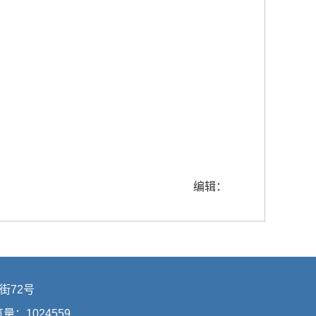
编辑：
街72号
浏览量：
1024559