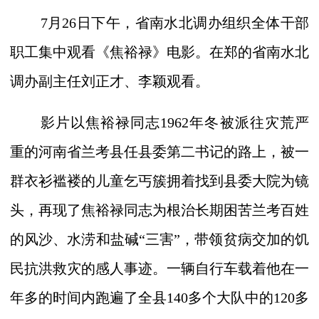
7
月
26
日下午，省南水北调办组织全体干部
职工集中观看《焦裕禄》电影。在郑的省南水北
调办副主任刘正才、李颖观看。
影片以焦裕禄同志
1962
年冬被派往灾荒严
重的河南省兰考县任县委第二书记的路上，被一
群衣衫褴褛的儿童乞丐簇拥着找到县委大院为镜
头，再现了焦裕禄同志为根治长期困苦兰考百姓
的风沙、水涝和盐碱“三害”，带领贫病交加的饥
民抗洪救灾的感人事迹。一辆自行车载着他在一
年多的时间内跑遍了全县
140
多个大队中的
120
多