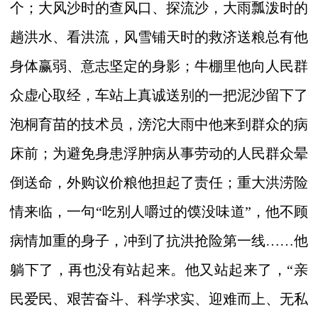
个；大风沙时的查风口、探流沙，大雨瓢泼时的
趟洪水、看洪流，风雪铺天时的救济送粮总有他
身体赢弱、意志坚定的身影；牛棚里他向人民群
众虚心取经，车站上真诚送别的一把泥沙留下了
泡桐育苗的技术员，滂沱大雨中他来到群众的病
床前；为避免身患浮肿病从事劳动的人民群众晕
倒送命，外购议价粮他担起了责任；重大洪涝险
情来临，一句“吃别人嚼过的馍没味道”，他不顾
病情加重的身子，冲到了抗洪抢险第一线……他
躺下了，再也没有站起来。他又站起来了，“亲
民爱民、艰苦奋斗、科学求实、迎难而上、无私