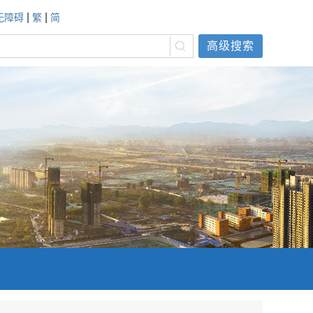
|
|
无障碍
繁
简
高级搜索