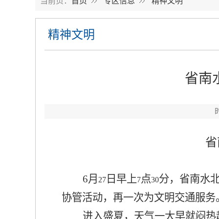
当前页：
首页
专区信息
精神文明
精神文明
省南
省
6
月
日早上
点
分，省南水
27
7
30
协管活动，再一次为文明交通服务
进入盛夏，天气一大早就闷热