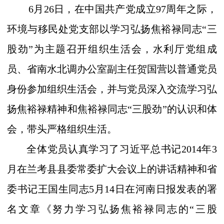
6
月
26
日，在中国共产党成立
97
周年之际，
环境与移民处党支部以学习弘扬焦裕禄同志
“
三
股劲
”
为主题召开组织生活会，水利厅党组成
员、省南水北调办公室副主任贺国营以普通党员
身份参加组织生活会，并与党员深入交流学习弘
扬焦裕禄精神和焦裕禄同志
“
三股劲
”
的认识和体
会，带头严格组织生活。
全体党员认真学习了习近平总书记
2014
年
3
月在兰考县县委常委扩大会议上的讲话精神和省
委书记王国生同志
5
月
14
日在河南日报发表的署
名文章《努力学习弘扬焦裕禄同志的
“
三股