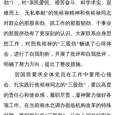
劲
”
》
，
对
“
亲民爱民、艰苦奋斗、科学求实、迎
难而上、无私奉献
”
的焦裕禄精神和焦裕禄同志
对群众的那股亲劲、抓工作的那股韧劲、干事业
的那股拼劲有了更深刻的认识。大家联系自身思
想工作，对照焦裕禄的
“
三股劲
”
畅谈了心得体
会，进行了自我剖析，开展了批评和自我批评，
明确了努力方向，提出了整改措施。
贺国营要求全体党员在工作中要用心领
会、扎实践行焦裕禄同志的
“
三股劲
”
，要以高度
的责任心和使命感，履职尽责，凝神聚力做好各
项工作。在当前南水北调办面临机构改革的特殊