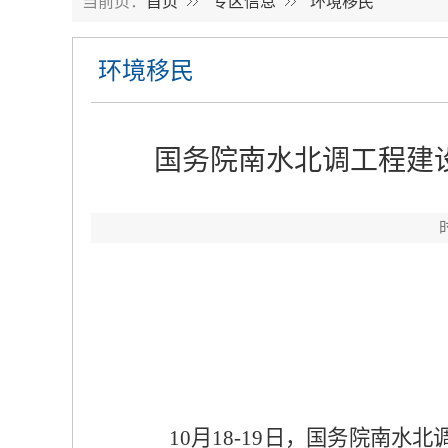
当前页：
首页
专区信息
环境移民
环境移民
国务院南水北调工程建
10
月
18-19
日，国务院南水北