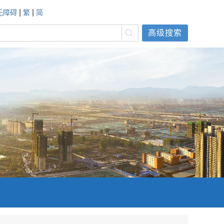
|
|
无障碍
繁
简
高级搜索