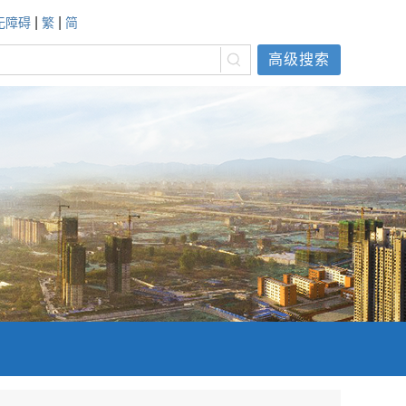
|
|
无障碍
繁
简
高级搜索