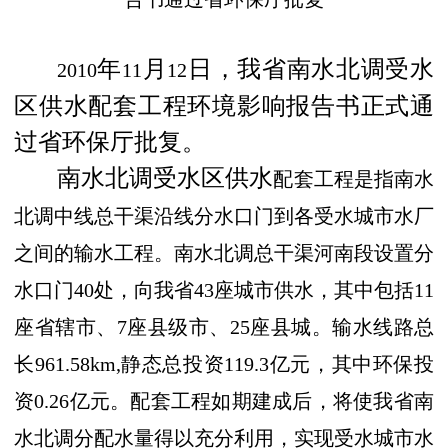
年
月
日，我省南水北调受水
2010
11
12
区供水配套工程环境影响报告书正式通
过省环保厅批复。
南水北调受水区供水
配套工程是指南水
北调中线总干渠沿线分水口门到各受水城市水厂
之间的输水工程。南水北调总干渠河南段设置分
水口门
40
处，向我省
43
座城市供水，其中包括
11
座省辖市、
7
座县级市、
25
座县城。
输水线路总
长
961.58km,
静态总投资
119.3
亿元，其中环保投
资
0.26
亿元
。
配套工程如期建成后，将使我省南
水北调分配水量得以充分利用，实现受水城市水