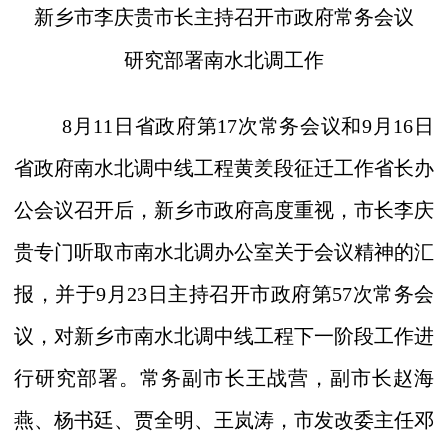
新乡市李庆贵市长主持召开市政府常务会议
研究部署南水北调工作
8
月
11
日
省政府第
17
次常务会议和
9
月
16
日
省政府南水北调中线工程黄
羑
段征迁工作省长办
公会议召开后，新乡市政府高度重视，
市长李庆
贵专门听取市南水北调办公室关于会议精神的汇
报，并于
9
月
23
日
主持召开市政府第
57
次常务会
议，对新乡市南水北调中线工程下一阶段工作进
行研究部署。常务副市长王战营，副市长赵海
燕、杨书廷、贾全明、王岚涛，市发改委主任邓