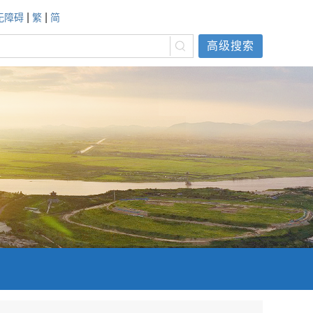
|
|
无障碍
繁
简
高级搜索