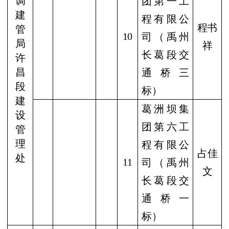
调
团第一工
建
程有限公
程书
管
10
司（禹州
局
祥
长葛段交
许
昌
通桥三
段
标）
建
葛洲坝集
设
团第六工
管
理
程有限公
占佳
处
11
司（禹州
文
长葛段交
通桥一
标）