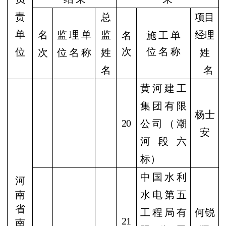
责
总
项目
单
名
监 理 单
监
经理
名
施 工 单
次
位 名 称
位
次
位 名 称
姓
姓
名
名
黄河建工
集团有限
杨士
20
公司（潮
安
河段六
标）
中国水利
河
南
水电第五
省
工程局有
何锐
21
南