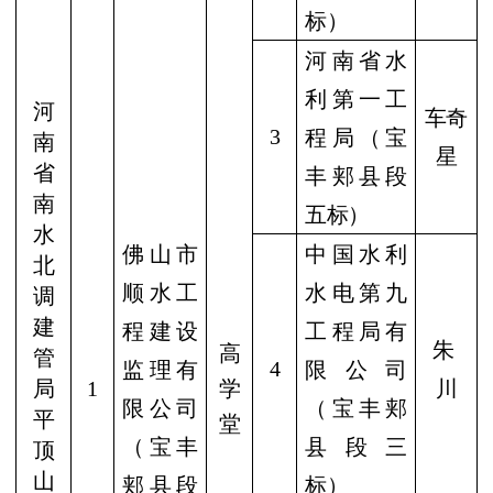
标）
河南省水
利第一工
河
车奇
3
程局（宝
南
星
省
丰郏县段
南
五标）
水
佛山市
中国水利
北
顺水工
水电第九
调
建
程建设
工程局有
朱
高
管
4
监理有
限公司
局
1
学
川
限公司
（宝丰郏
平
堂
（宝丰
县段三
顶
山
郏县段
标）