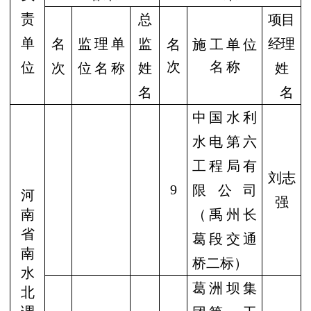
责
总
项目
单
名
监 理 单
监
经理
名
施 工 单 位
次
名 称
位
次
位 名 称
姓
姓
名
名
中国水利
水电第六
工程局有
刘志
9
限公司
河
强
南
（禹州长
省
葛段交通
南
桥二标）
水
葛洲坝集
北