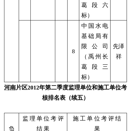
葛段六
标）
中国水电
基础局有
限公司
先泽
8
（禹州长
祥
葛段三
标）
河南
片区
2012
年第二季度监理单位和施工单位考
核排名表（续五）
监 理 单 位 考 评
施 工 单 位 考 评 结
负
结 果
果