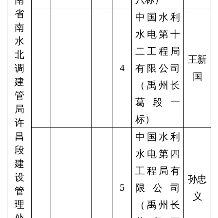
南
省
中国水利
南
水电第十
水
二工程局
北
王新
4
调
有限公司
国
建
（禹州长
管
葛段一
局
标）
许
昌
中国水利
段
水电第四
建
工程局有
设
孙忠
5
限公司
管
义
理
（禹州长