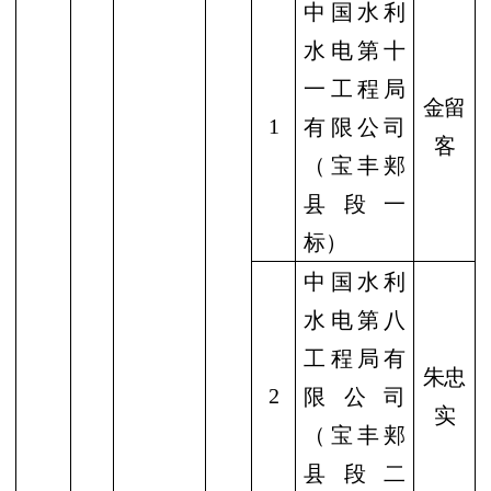
中国水利
水电第十
一工程局
金留
1
有限公司
客
（宝丰郏
县段一
标）
中国水利
水电第八
工程局有
朱忠
2
限公司
实
（宝丰郏
县段二