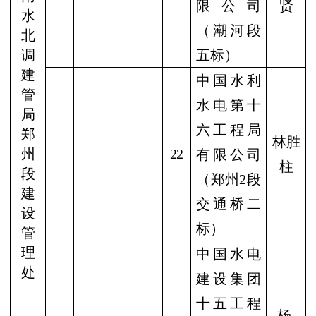
限公司
贤
水
（潮河段
北
调
五标）
建
中国水利
管
水电第十
局
六工程局
郑
林胜
州
22
有限公司
柱
段
（郑州
2
段
建
交通桥二
设
标）
管
理
中国水电
处
建设集团
十五工程
杨