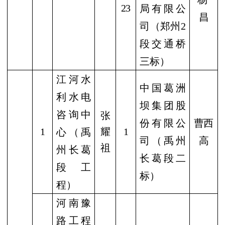
23
局有限公
昌
司（郑州
2
段交通桥
三标）
江河水
中国葛洲
利水电
坝集团股
咨询中
张
份有限公
曹西
1
耀
1
心（禹
司（禹州
高
祖
州长葛
长葛段二
段工
标）
程）
河南豫
路工程