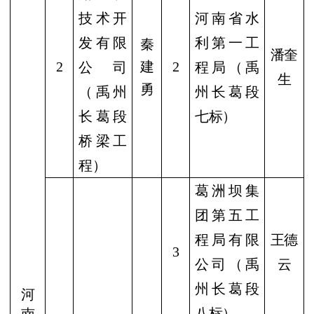
技术开
河南省水
发有限
利第一工
秦
潘奎
2
建
2
公司
程局（禹
生
勇
（禹州
州长葛段
长葛段
七标）
桥梁工
程）
葛洲坝集
团第五工
程局有限
王德
3
公司（禹
云
州长葛段
河
八标）