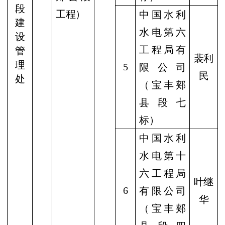
段
工程）
中国水利
建
水电第六
设
工程局有
管
裴利
理
5
限公司
民
处
（宝丰郏
县段七
标）
中国水利
水电第十
六工程局
叶继
6
有限公司
华
（宝丰郏