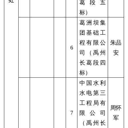
处
葛段五
标）
葛洲坝集
团基础工
程有限公
朱品
6
司（禹州
安
长葛段四
标）
中国水利
水电第三
工程局有
周怀
7
限公司
军
（禹州长