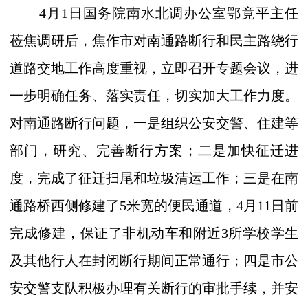
4
月
1
日
国务院南水北调办公室鄂竟平主任
莅焦调研后，焦作市对南通路断行和民主路绕行
道路交地工作高度重视，立即召开专题会议，进
一步明确任务、落实责任，切实加大工作力度。
对南通路断行问题，一是组织公安交警、住建等
部门，研究、完善断行方案；二是加快征迁进
度，完成了征迁扫尾和垃圾清运工作；三是在南
通路桥西侧修建了
5
米
宽的便民通道，
4
月
11
日
前
完成修建，保证了非机动车和附近
3
所学校学生
及其他行人在封闭断行期间正常通行；四是市公
安交警支队积极办理有关断行的审批手续，并安