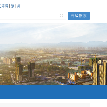
|
|
无障碍
繁
简
高级搜索