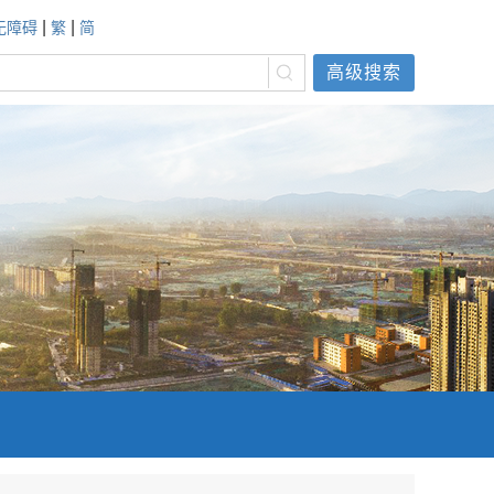
|
|
无障碍
繁
简
高级搜索