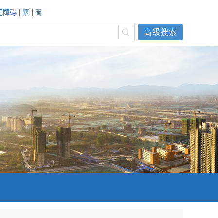
|
|
无障碍
繁
简
高级搜索