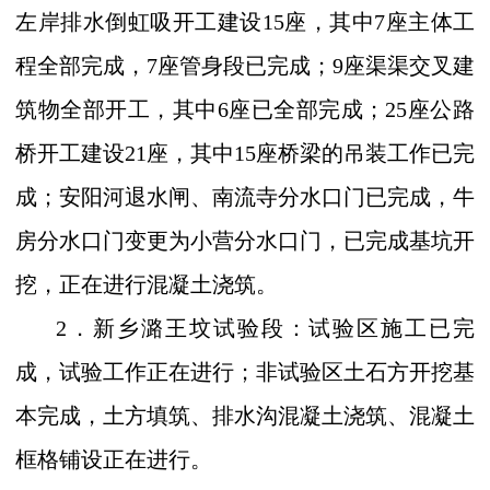
左岸排水倒虹吸开工建设
15
座，其中
7
座主体工
程全部完成，
7
座管身段已完成
；
9
座渠渠交叉建
筑物全部开工，其中
6
座已全部完成；
25
座公路
桥开工建设
21
座，其中
15
座桥梁的吊装工作已完
成
；安阳河退水闸、南流寺分水口门已完成，牛
房分水口门变更为小营分水口门，已完成基坑开
挖，正在进行混凝土浇筑。
2
．新乡潞王坟试验段：
试验区施工已完
成，试验工作正在进行；非试验区土石方开挖基
本完成，土方填筑、排水沟混凝土浇筑、混凝土
框格铺设正在进行。