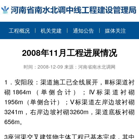
工程概况
机关党建
通知公告
媒体关注
2008年11月工程进展情况
时间：2008-12-09 来源：河南省南水北调网
1．安阳段：渠道施工已全线展开，Ⅲ标渠道衬
砌
1864m
（单侧合计）；Ⅳ标渠道衬砌
1956m
（单侧合计）；Ⅴ标渠道左岸边坡衬砌
3241m
，右岸边坡衬砌
3260m
，渠道底板衬砌
656m
。
3座河渠交叉建筑物主体工程已基本完成，其中