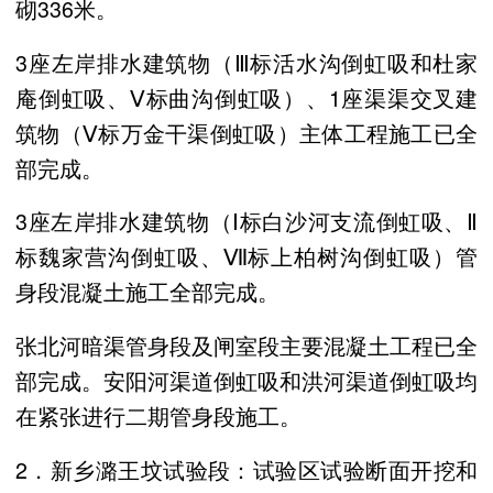
砌
336米
。
3座左岸排水建筑物（Ⅲ标活水沟倒虹吸和杜家
庵倒虹吸、Ⅴ标曲沟倒虹吸）、1座渠渠交叉建
筑物（Ⅴ标万金干渠倒虹吸）主体工程施工已全
部完成。
3座左岸排水建筑物（Ⅰ标白沙河支流倒虹吸、Ⅱ
标魏家营沟倒虹吸、Ⅶ标上柏树沟倒虹吸）管
身段混凝土施工全部完成。
张北河暗渠管身段及闸室段主要混凝土工程已全
部完成。安阳河渠道倒虹吸和洪河渠道倒虹吸均
在紧张进行二期管身段施工。
2．新乡潞王坟试验段：试验区试验断面开挖和