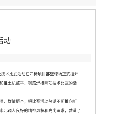
活动
：
”及技术比武活动在四标项目部篮球场正式拉开
和推土机整平、钢筋焊接两项技术比武的活
溢，群情振奋，把比赛活动热潮不断推向新
水北调人良好的精神风貌和高尚追求，营造了