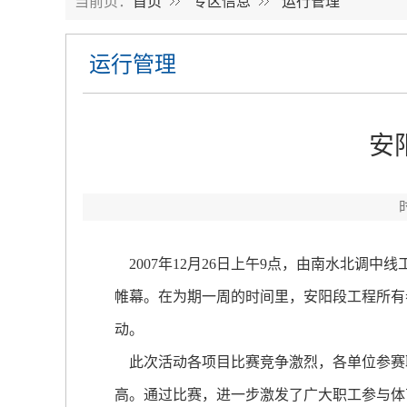
当前页：
首页
专区信息
运行管理
运行管理
安
2007年12月26日上午9点，由南水北调
帷幕。在为期一周的时间里，安阳段工程所有
动。
此次活动各项目比赛竞争激烈，各单位参赛
高。通过比赛，进一步激发了广大职工参与体