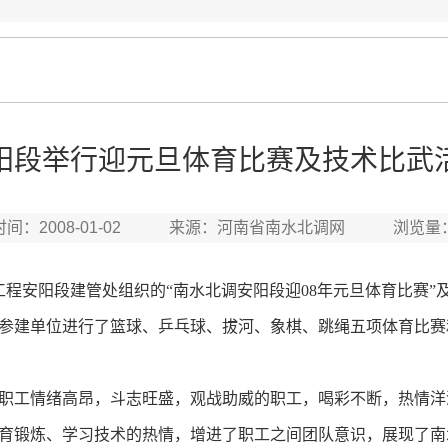
阳段举行迎元旦体育比赛及技术比武
时间：2008-01-02 来源：河南省南水北调网 浏览量
中线工程安阳段建管处组织的“南水北调安阳段迎08年元旦体育比赛
参建单位进行了篮球、乒乓球、拔河、象棋、跳绳五项体育比赛
职工情绪高昂，斗志旺盛，观战助威的职工，喝彩不断，热情洋
育锻炼、学习技术的热情，增进了职工之间团队意识，展现了南