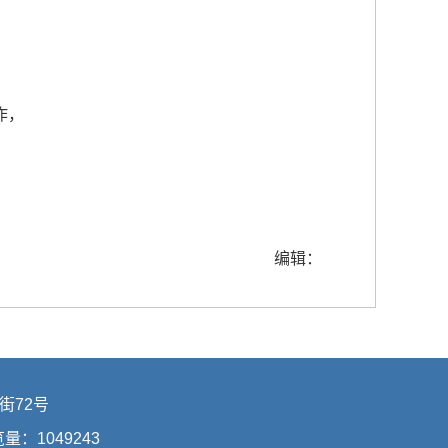
作，
编辑：
街72号
浏览量：
1049243