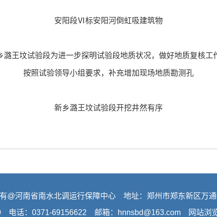
安阳段Ⅵ标安阳河倒虹吸建筑物
乡潞王坟试验段为进一步探明试验段地质状况，做好地质复核工
按照试验领导小组要求，补充增加现场地质勘测孔
新乡潞王坟试验段开挖井然有序
有@河南省南水北调运行保障中心 地址：郑州市郑东新区万通
0 电话：0371-69156622 邮箱：hnnsbd@163.com 网站