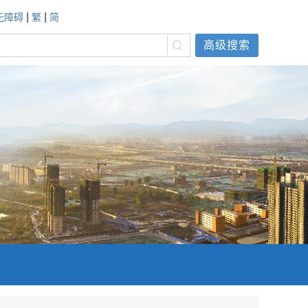
|
|
无障碍
繁
简
高级搜索