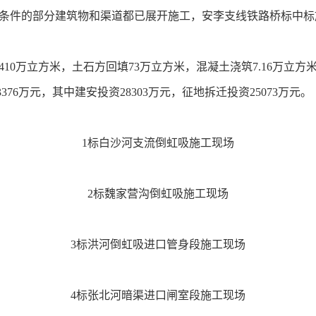
条件的部分建筑物和渠道都已展开施工，安李支线铁路桥标中标
10万立方米，土石方回填73万立方米，混凝土浇筑7.16万立方
3376万元，其中建安投资28303万元，征地拆迁投资25073万元
1标白沙河支流倒虹吸施工现场
2标魏家营沟倒虹吸施工现场
3标洪河倒虹吸进口管身段施工现场
4标张北河暗渠进口闸室段施工现场