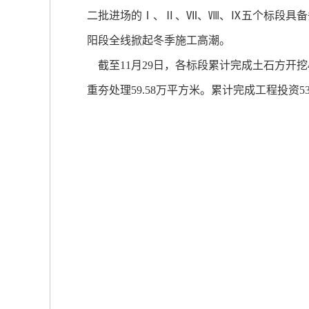
二批进场的Ⅰ、Ⅱ、Ⅶ、Ⅷ、Ⅸ五个标段具备
阳段全线掀起冬季施工高潮。
截至11月29日，各标段累计完成土石方开挖4
重夯处理59.58万平方米。累计完成工程投资5