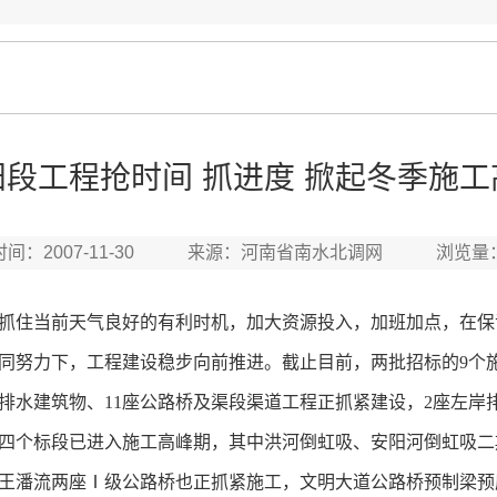
阳段工程抢时间 抓进度 掀起冬季施工
时间：2007-11-30 来源：河南省南水北调网 浏览量
抓住当前天气良好的有利时机，加大资源投入，加班加点，在保
同努力下，工程建设稳步向前推进。截止目前，两批招标的9个
岸排水建筑物、11座公路桥及渠段渠道工程正抓紧建设，2座左
四个标段已进入施工高峰期，其中洪河倒虹吸、安阳河倒虹吸二
王潘流两座Ⅰ级公路桥也正抓紧施工，文明大道公路桥预制梁预