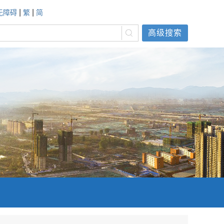
|
|
无障碍
繁
简
高级搜索