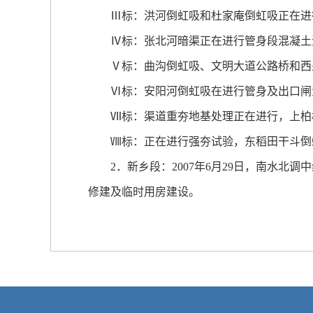
Ⅲ标：洪河倒虹吸和杜家庵倒虹吸正在进行
Ⅳ标：张北河暗渠正在进行管身段混凝土浇
Ⅴ标：曲沟倒虹吸、文明大道公路桥和西盖
Ⅵ标：安阳河倒虹吸在进行管身及出口闸混
Ⅶ标：渠道重夯地基处理正在进行，上柏树
Ⅷ标：正在进行强夯试验，东稻田干斗倒
2．新乡段：2007年6月29日，南水北
修建及临时用房建设。