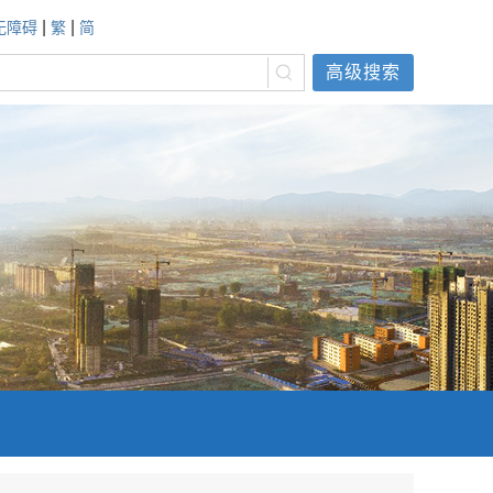
|
|
无障碍
繁
简
高级搜索