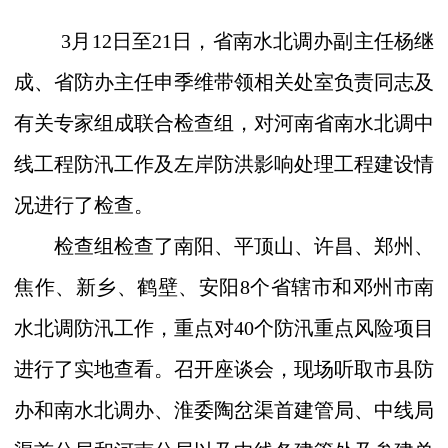
3
月
12
日至
21
日，省南水北调办副主任杨继
成、省防办主任申季维带领相关处室负责同志及
有关专家组成联合检查组，对河南省南水北调中
线工程防汛工作及左岸防洪影响处理工程建设情
况进行了检查。
检查组检查了南阳、平顶山、许昌、郑州、
焦作、新乡、鹤壁、安阳
8
个省辖市和邓州市南
水北调防汛工作，重点对
40
个防汛重点风险项目
进行了实地查看。召开座谈会，现场听取市县防
办和南水北调办、淮委陶岔渠首建管局、中线局