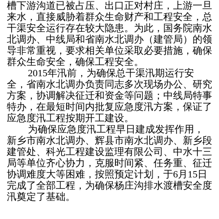
槽下游沟道已被占压、出口正对村庄，上游一旦
来水，直接威胁着群众生命财产和工程安全，总
干渠安全运行存在较大隐患。为此，国务院南水
北调办、中线局和省南水北调办（建管局）的领
导非常重视，要求相关单位采取必要措施，确保
群众生命安全，确保工程安全。
2015年汛前，为确保总干渠汛期运行安
全，省南水北调办负责同志多次现场办公、研究
方案，协调解决征迁和资金等问题；中线局特事
特办，在最短时间内批复应急度汛方案，保证了
应急度汛工程按期开工建设。
为确保应急度汛工程早日建成发挥作用，
新乡市南水北调办、辉县市南水北调办、新乡段
建管处、科光工程建设监理有限公司、中水十三
局等单位齐心协力，克服时间紧、任务重、征迁
协调难度大等困难，按照预定计划，于6月15日
完成了全部工程，为确保杨庄沟排水渡槽安全度
汛奠定了基础。