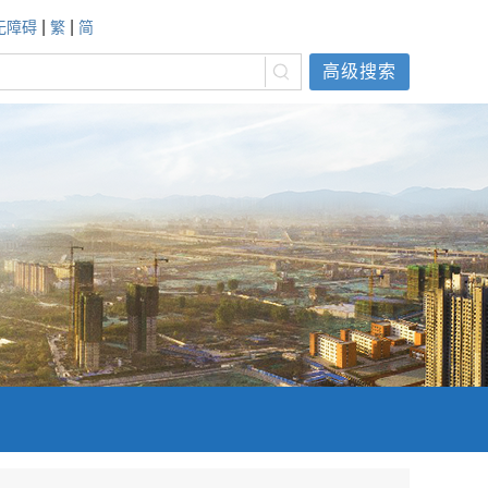
|
|
无障碍
繁
简
高级搜索