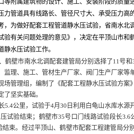
口等附属建筑物的设计、施工、安装阶段的质量
压力管道具有线路长、管径尺寸大、承受压力高
考，为做好配套工程管道静水压试验，省南水北
试验有关问题处理的意见》，决定在平顶山市和
道静水压试验工作。
、鹤壁市南水北调配套建管局分别选择了
11
号和
、监理、施工、管材生产
厂家、阀门生产厂家等
现场管理组，编制了《配套工程静水压试验方案
定了坚实基础。
长
5.4
公里，试验于
4
月
30
日利用白龟山水库水源
水压试验结束；
鹤壁市
35
号口门线路试验段长
3.6
验结束。
经过平顶山、鹤壁市配套工程建管局分