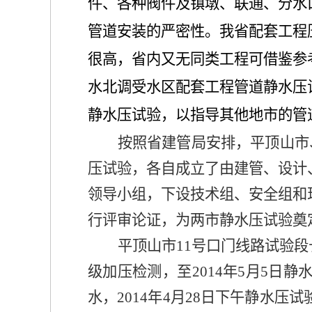
件、各种阀件及镇墩、联通、分水
管道安装的严密性。我省配套工程
很高，省内又无同类工程可借鉴参
水北调受水区配套工程管道静水压
静水压试验，以指导其他地市的管
按照省建管局安排，平顶山市
压试验，各自成立了由建管、设计
领导小组，
下设技术组、安全组和
行评审论证，为两市静水压试验奠
平顶山市
11
号口门线路试验段
级加压检测，至
2014
年
5
月
5
日静
水，
2014
年
4
月
28
日下午
静水压
试