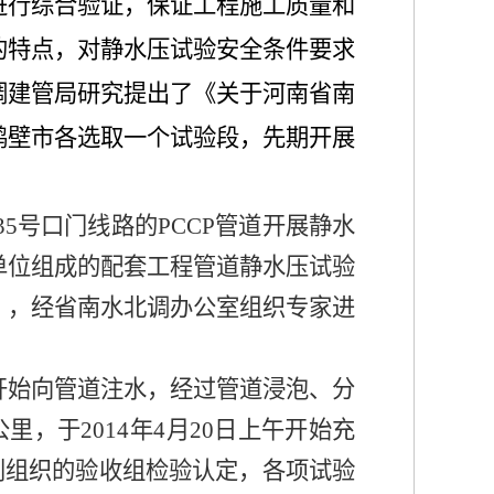
进行综合验证，保证工程施工质量和
的特点，对静水压试验安全条件要求
调建管局研究提出了《关于河南省南
鹤壁市各选取一个试验段，先期开展
35
号口门线路的
PCCP
管道开展静水
单位组成的
配套工程管道静水压试验
》，经省南水北调办公室组织专家进
开始向管道注水，经过管道浸泡、分
公里，于
2014
年
4
月
20
日上午开始充
别组织的验收组检验认定，各项试验