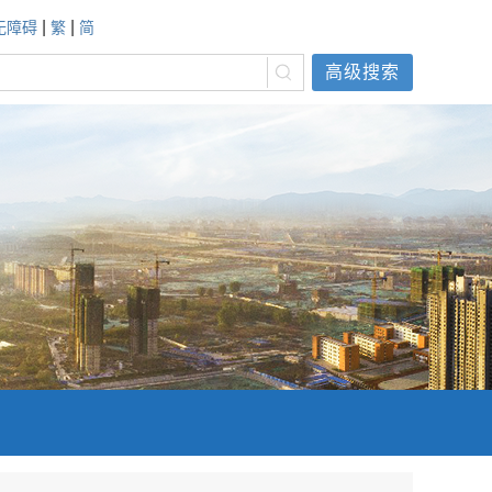
|
|
无障碍
繁
简
高级搜索