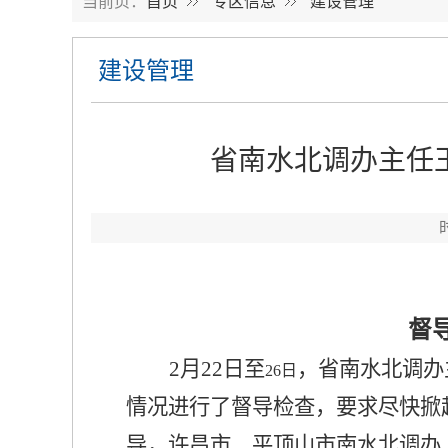
当前页：
首页
专区信息
建设管理
建设管理
省南水北调办主任
督
2
月
22
日
至
，省南水北调办
26
日
情况进行
了督导检查，要求尽快掀
导，许昌市、平顶山市南水北调办