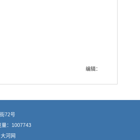
编辑：
街72号
浏览量：
1007743
：
大河网