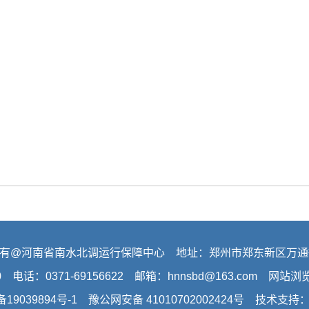
有@河南省南水北调运行保障中心 地址：郑州市郑东新区万通
0 电话：0371-69156622 邮箱：hnnsbd@163.com 网站
备19039894号-1
豫公网安备 41010702002424号 技术支持