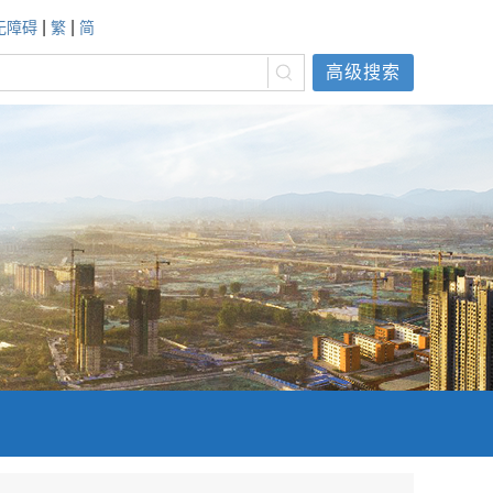
|
|
无障碍
繁
简
高级搜索