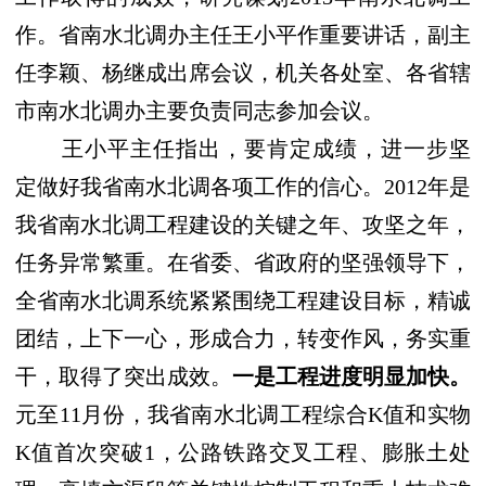
作。省南水北调办主任王小平作重要讲话，副主
任李颖、杨继成出席会议，机关各处室、各省辖
市南水北调办主要负责同志参加会议。
王小平主任指出，
要肯定成绩，进一步坚
定做好我省南水北调各项工作的信心
。
2012
年是
我省南水北调工程建设的关键之年、攻坚之年，
任务异常繁重。在省委、省政府的坚强领导下，
全省南水北调系统紧紧围绕工程建设目标，精诚
团结，上下一心，形成合力，转变作风，务实重
干，取得了突出成效。
一是工程进度明显加快。
元至
11
月份，我省南水北调工程综合
K
值和实物
K
值首次突破
1
，公路铁路交叉工程、膨胀土处