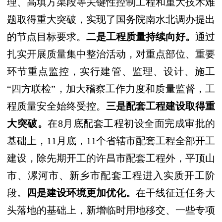
理、高填方渠段等关键性控制工程和重大技术难
题取得重大突破，实现了国务院南水北调办提出
的节点目标要求。
二是工程质量持续向好。
通过
扎实开展质量集中整治活动，对重点部位、重要
环节重点监控，实行建管、监理、设计、施工
“
四方联检
”
，加大稽察工作力度和质量监督，工
程质量安全始终受控。
三是配套工程建设取得重
大突破。
在
8
月底配套工程初设全面完成审批的
基础上，
11
月底，
11
个省辖市配套工程全部开工
建设，除先期开工的许昌市配套工程外，平顶山
市、漯河市、新乡市配套工程进入实质开工阶
段。
四是建设环境更加优化。
在干线征迁任务大
头落地的基础上，新增临时用地移交、一些专项