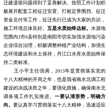
迁建遗留问题得到了妥善解决。按照工作计划积
极展开配套工程征迁安置、打桩定界围挡、征迁
资金兑付等工作，征迁先行已成为大家的共识，
施工环境总体良好。
五是水质始终达标。
水源地
范围内
3
市
6
县特别是南阳市切实加强水源地污染
企业综合治理，积极调整种植产业结构，加强生
态环境建设和水土保持，丹江口水库水质始终保
持二类标准。
王小平主任强调，
2013
年是贯彻落实党的
十八大精神的开局之年，也是我省南水北调工程
建设的决战决胜之年，
要强化措施，确保南水北
调各项工作扎实推进。
一要认清形势，明确方
向。
要认真学习贯彻落实十八大精神，迅速适应