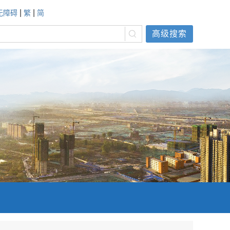
|
|
无障碍
繁
简
高级搜索