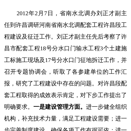
2012
年
2
月
7
日
，省南水北调办刘正才副主
任到许昌调研
河南省南水北调配套工程许昌段工
程建设及征迁工作。
刘正才副主任先后考察了许
昌市配套工程
18
号分水口门输水工程
3
个土建施
工标施工现场及
17
号分水口门征地拆迁工作，并
召开专题协调会，听取了各参建单位的工作汇
报，研究了工程建设中存在的问题。对许昌段配
套工程取得的成效表示肯定，对下步工作提出了
明确要求。
一是建设管理方面。
进一步健全组织
机构，补充技术力量，满足工程建设需要；进一
步完善制度建设，确保各项工作有据可依；进一