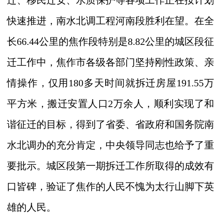
迁、移民迁安、水质保护等各项工作正在按计划
快速推进，南水北调工程河南段胜利在望。在
全
长
66.44
公里的焦作段特别是
8.82
公里的城区段征
迁工作中，焦作市
各级各部门坚持
刚性政策、亲
情操作，仅用
180
多天时间就拆迁房屋
191.55
万
平方米，搬迁安置人口
2
万余人，顺利实现了和
谐征迁的目标，得到了省委、省政府和国务院南
水北调办的充分肯定，中央领导同志也给予了重
要批示。城区段第一期拆迁工作所取得的成效有
口皆碑，验证了焦作的人民不愧为太行山脚下英
雄的人民。