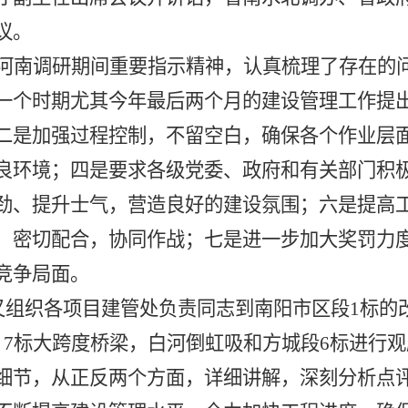
议。
河南调研期间重要指示精神，认真梳理了存在的
一个时期尤其今年最后两个月的建设管理工作提
二是加强过程控制，不留空白，确保各个作业层
良环境；四是要求各级党委、政府和有关部门积
劲、提升士气，营造良好的建设氛围；六是提高
，密切配合，协同作战；七是进一步加大奖罚力
竞争局面。
又组织各项目建管处负责同志到南阳市区段
1
标的
，
7
标大跨度桥梁，白河倒虹吸和方城段
6
标进行观
细节，从正反两个方面，详细讲解，深刻分析点