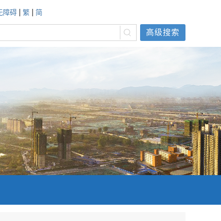
|
|
无障碍
繁
简
高级搜索