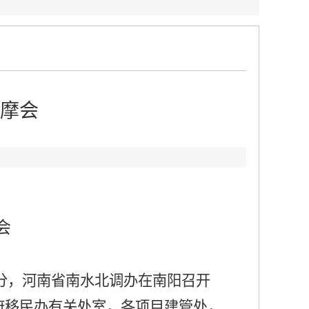
摩会
：
会
分，河南省南水北调办在南阳召开
府移民办有关处室，各项目建管处，