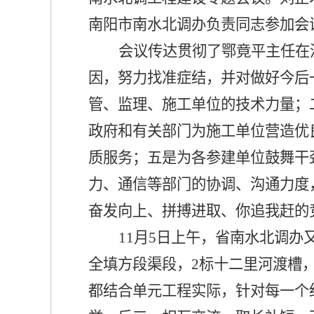
南阳市南水北调办负责同志参加会
会议传达贯彻了鄂竟平主任在
因，努力找准症结，并对做好今后
管、监理、施工单位的技术力量；
政府和有关部门为施工单位营造优
质服务；五是为各参建单位鼓舞干
力、通信等部门的协调、沟通力度
奋发向上、拼搏进取、你追我赶的
11
月
5
日
上午，省南水北调办
全填方段渠段，
2
标十二里河渡槽
都结合单元工程实际，针对每一个