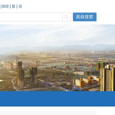
|
|
无障碍
繁
简
高级搜索