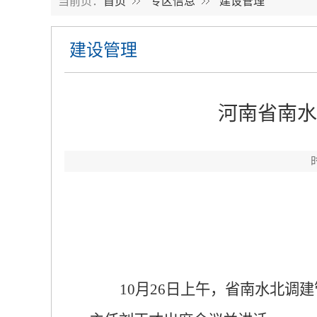
当前页：
首页
专区信息
建设管理
建设管理
河南省南水
10
月
26
日
上午，省南水北调建