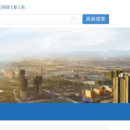
|
|
无障碍
繁
简
高级搜索