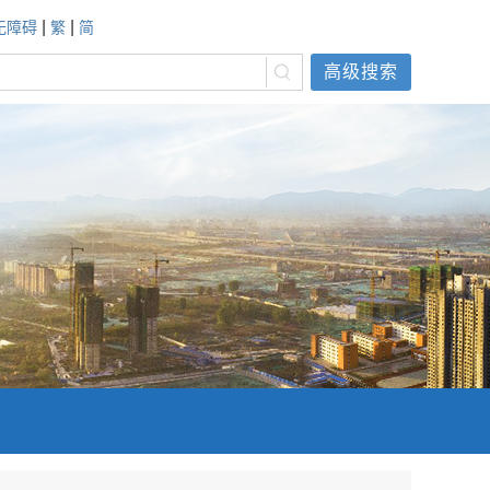
|
|
无障碍
繁
简
高级搜索