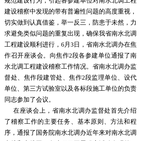
规范建设行为，
引起各参建单位对南水北调工程
建设
稽察中发现的带有普遍性
问题的高度重视，
切实做到
认真借鉴，举一反三，防患于未然，力
求避免类似问题的
重复
出现，确保我省南水北调
工程建设顺利进行
，
6
月
3
日，省南水北调办在
焦
作
召开
座谈会
。
向焦作
2
段各参建单位通报了南
水北调工程建设稽察工作情况。省南水北调办监
督处、焦作段建管处、焦作
2
段监理单位、设代
单位、第三方试验室以及各标段施工单位的负责
同志参加了会议。
在座谈会上，
省南水北调办监督处首先介绍
了稽察工作的主要任务、基本原则、方法和程
序，通报了国务院南水北调办近年来对南水北调