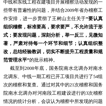
中线和东线工程在建项目开展稽察活动发现的一
些带有普遍性的问题
，并结合
2009
年省办稽察工
作安排，进一步贯彻了王树山主任关于
“要认真
组织稽察，标准要高，要求要严，不允许流于形
式；要发现问题，深刻分析，举一反三，见微知
著，严肃对待每一个环节和细节；认真组织整
改，总结经验教训，切实不断提升工程质量和规
范管理水平”
的批示精神。
截至
到
200
8
年底，
国务院南水北调办对南水
北调东、中线一期工程已开工项目共进行了
54
组
次的稽察和复查。通过对其中的
21
次稽察和国务
院南水北调办对河南段工程建设进行的
3
次稽察
情况的统计分析，会议认为稽察中所发现的问题