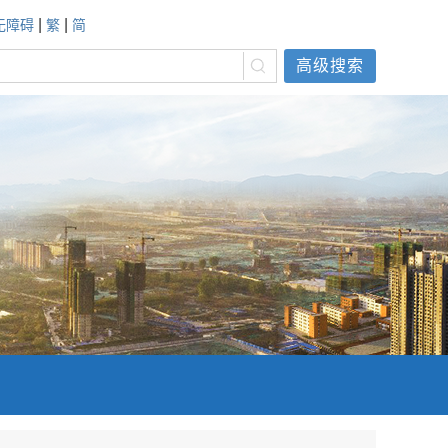
|
|
无障碍
繁
简
高级搜索