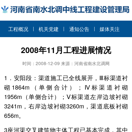
工程概况
机关党建
通知公告
媒体关注
2008年11月工程进展情况
时间：2008-12-09 来源：河南省南水北调网
1．安阳段：渠道施工已全线展开，Ⅲ标渠道衬
砌
1864m
（单侧合计）；Ⅳ标渠道衬砌
1956m
（单侧合计）；Ⅴ标渠道左岸边坡衬砌
3241m
，右岸边坡衬砌
3260m
，渠道底板衬砌
656m
。
3座河渠交叉建筑物主体工程已基本完成，其中