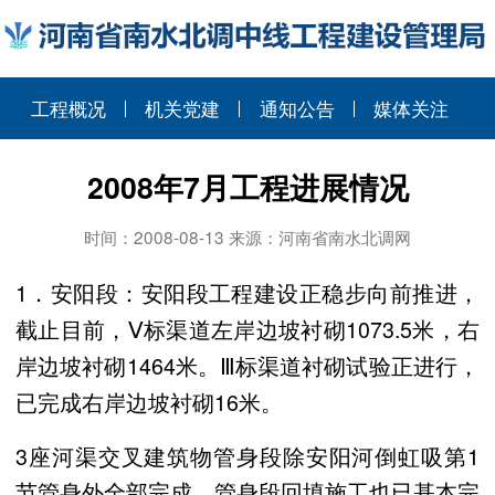
工程概况
机关党建
通知公告
媒体关注
2008年7月工程进展情况
时间：2008-08-13 来源：河南省南水北调网
1．安阳段：安阳段工程建设正稳步向前推进，
截止目前，Ⅴ标渠道左岸边坡衬砌
1073.5米
，右
岸边坡衬砌
1464米
。Ⅲ标渠道衬砌试验正进行，
已完成右岸边坡衬砌
16米
。
3座河渠交叉建筑物管身段除安阳河倒虹吸第1
节管身外全部完成，管身段回填施工也已基本完