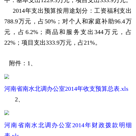
中：基本支出
1229.3
万元，项目支出
333.9
万元。
2014
年支出预算按用途划分：工资福利支出
788.9
万元，占
50%
；对个人和家庭补助
96.4
万
元，占
6.2%
；商品和服务支出
344
万元，占
22%
；项目支出
333.9
万元，占
21%
。
附件：
1
、
河南省南水北调办公室2014年收支预算总表.xls
2
、
河南省南水北调办公室2014年财政拨款明细
表.xls