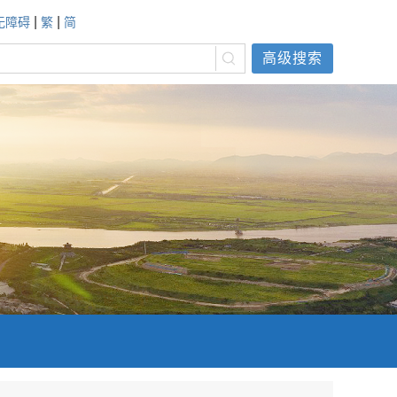
|
|
无障碍
繁
简
高级搜索