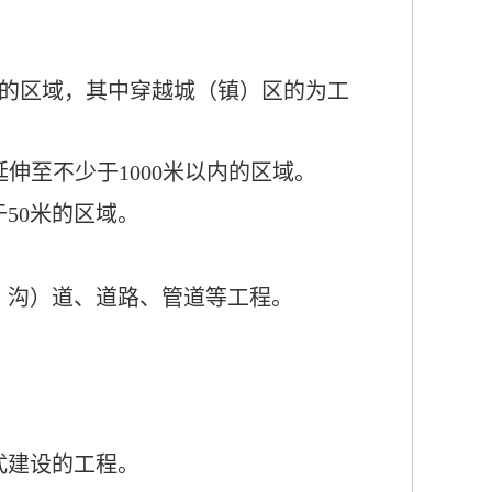
的区域，
其中穿越城（镇）区的为
工
伸至不少于1000
米
以内的区域。
于
50
米
的区域
。
、
沟
）道、道路、管道等工程。
式建设的工程。