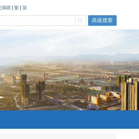
|
|
无障碍
繁
简
高级搜索