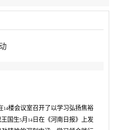
动
在
楼会议室召开了以学习弘扬焦裕
14
记王国生
月
日在《河南日报》上发
5
14