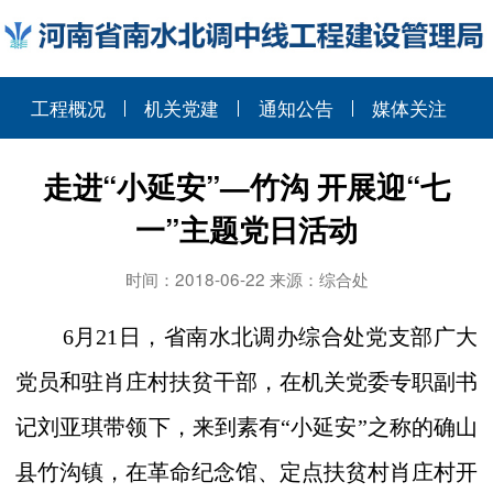
工程概况
机关党建
通知公告
媒体关注
走进“小延安”—竹沟 开展迎“七
一”主题党日活动
时间：2018-06-22 来源：综合处
6
月
21
日，省南水北调办综合处党支部广大
党员和驻肖庄村扶贫干部，在机关党委专职副书
记刘亚琪带领下，来到素有
“
小延安
”
之称的确山
县竹沟镇，在革命纪念馆、定点扶贫村肖庄村开