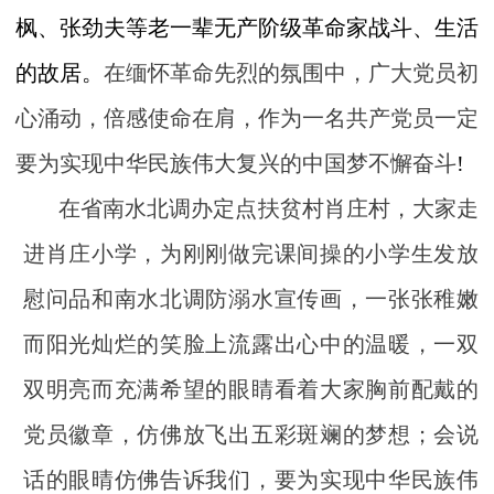
枫、
张劲夫
等老一辈无产阶级革命家战斗、生活
的故居。
在缅怀革命先烈的氛围中，广大党员初
心涌动，倍感使命在肩，作为一名共产党员一定
要为实现中华民族伟大复兴的中国梦不懈奋斗
!
在省南水北调办定点扶贫村肖庄村，大家走
进肖庄小学，为刚刚做完课间操的小学生发放
慰问品和南水北调防溺水宣传画，一张张稚嫩
而阳光灿烂的笑脸上流露出心中的温暖，一双
双明亮而充满希望的眼睛看着大家胸前配戴的
党员徽章，仿佛放飞出五彩斑斓的梦想
；会说
话的眼晴仿佛告诉我们，要
为实现中华民族伟