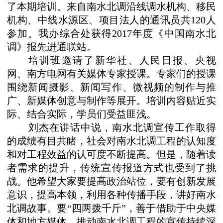
了本期培训。
来自南水北调沿线调水机构、移民
机构、中线水源区、项目法人的通讯员共
120人
参加。我办综合处获得2017年度《中国南水北
调》报先进通联站。
培训班邀请了新华社、人民日报、央视
网、南方电网有关媒体专家授课。专家们的授课
围绕新闻摄影、新闻写作、微视频的制作与推
广、新媒体创意与制作等展开。培训内容贴近实
际、结合实际，学员们受益匪浅。
刘杰在讲话中说，南水北调宣传工作取得
的成绩有目共睹，社会对南水北调工程的认知度
和对工程效益的认可度不断提高。但是，随着读
者需求的提升，传统宣传报道方式也受到了挑
战。他希望大家要提高政治站位，要有创新发展
意识，提高本领，利用各种传播手段，讲好南水
北调故事。要
“四两拨千斤”，善于借助于中央媒
体和地方媒体，推动南水北调工程的宣传持续深