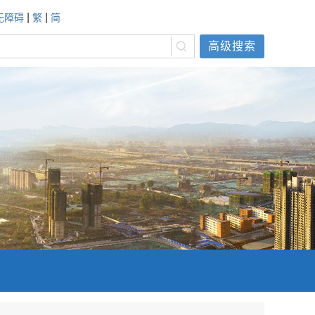
|
|
无障碍
繁
简
高级搜索