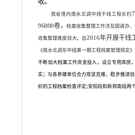
收。
我省境内南水北调中线干线工程长约
96800卷，
档案收集整理工作涉及国调办、
2016年开展干
收集整理难度较大。
自
《南水北调东中线第一期工程档案管理规定》
不断加大档案工作资金投入，设立专用库房
实
；与各参建单位
合力攻坚克难，
稳步推进验
;
织的工程档案检查评定
安阳段和新郑南段两