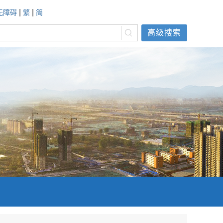
|
|
无障碍
繁
简
高级搜索