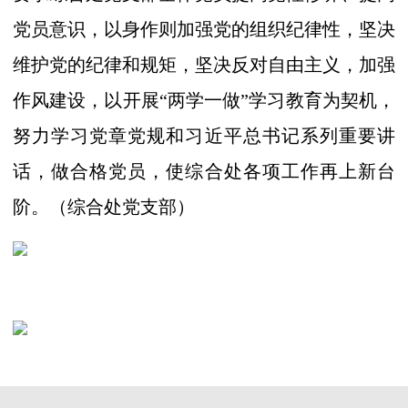
党员意识，以身作则加强党的组织纪律性，坚决
维护党的纪律和规矩，坚决反对自由主义，加强
作风建设，
以开展“两学一做”学习教育为契机，
努力学习党章党规和习近平总书记系列重要讲
话，做合格党员，
使综合处各项工作再上新台
阶。
（综合处党支部）