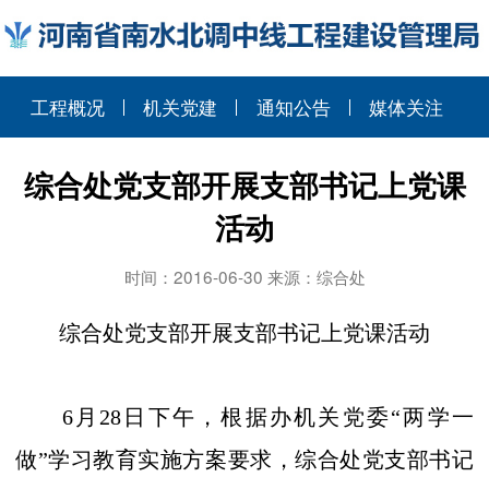
工程概况
机关党建
通知公告
媒体关注
综合处党支部开展支部书记上党课
活动
时间：2016-06-30 来源：综合处
综合处党支部开展支部书记上党课活动
6
月
28
日下午，根据办机关党委“两学一
做”学习教育实施方案要求，综合处党支部书记