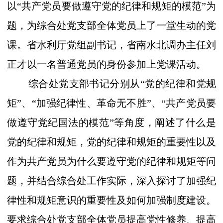
以“共产党员要做遵守党的纪律和规矩的模范”为
题，为综合处党支部全体党员上了一堂生动的党
课。省水利厅党组副书记，省南水北调办主任刘
正才以一名普通党员的身份参加上党课活动。
综合处党支部书记分别从“党的纪律和党规
矩”、“加强纪律性、革命无不胜”、“共产党员要
做遵守党纪国法的模范”等角度，阐述了什么是
党的纪律和规矩，党的纪律和规矩的重要性以及
作为共产党员为什么要遵守党的纪律和规矩等问
题，并结合综合处工作实际，深入探讨了加强纪
律性和规矩意识的重要性及如何加强制度建设。
要求综合处党支部全体党员提高党性修养、提高