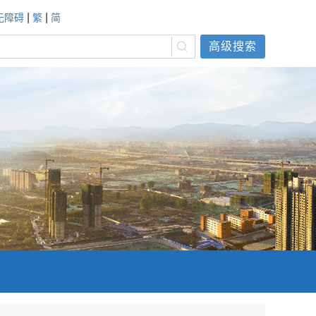
|
|
无障碍
繁
简
高级搜索