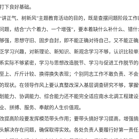
打下良好基础。
讲正气、树新风”主题教育活动的目的，既是查摆问题阶段工作
问题，结合“六个着力、一个增强”，要本着缺什么补什么、错
够强，思想守旧、固步自封，即不能正确对待自己，又不能正确
乏学习兴趣，对新理论、新知识、新观念学习不够，认识比较单
系实际不够紧密，学习与思想改造脱节、学习与促进工作脱节的
至上、斤斤计较、换得换失表现；个别同志工作不敢负责、不会
的现状。在领导作风上要认真整改深入基层调查研究不够，掌握
划能力、协调能力、综合能力还不能完全适应南水北调工程建设
业、拼搏、服务、奉献的人生价值观。
提高阶段要发挥模范带头作用；要带头搞好学习提高，增强搞
头解决存在问题，确保取得实效。各处负责人要履行好第一责任